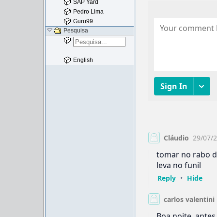
SAP Yard
Pedro Lima
Guru99
Pesquisa
English