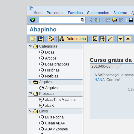
Categorias
Dicas
Artigos
Curso grátis d
Boas prácticas
2013-06-03
Histórias
A SAP começou a sema
Notícias
HANA
. Corram!
Arquivo
Arquivo
Cat
Projectos
abapTimeMachine
abaK
Links
Luís Rocha
Clean ABAP
ABAP Zombie