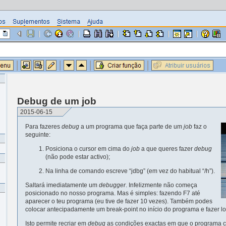
Debug de um job
2015-06-15
Para fazeres
debug
a um programa que faça parte de um
job
faz o
seguinte:
Posiciona o cursor em cima do
job
a que queres fazer
debug
(não pode estar activo);
Na linha de comando escreve “jdbg” (em vez do habitual “/h”).
Saltará imediatamente um
debugger
. Infelizmente não começa
posicionado no nosso programa. Mas é simples: fazendo F7 até
aparecer o teu programa (eu tive de fazer 10 vezes). Também podes
colocar antecipadamente um break-point no início do programa e fazer l
Isto permite recriar em
debug
as condições exactas em que o programa cor