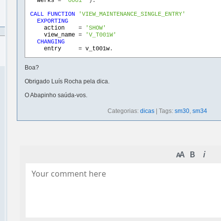
werks
 = 
'0001'
CALL FUNCTION
'VIEW_MAINTENANCE_SINGLE_ENTRY'
EXPORTING
action
    = 
'SHOW'
view_name
 = 
'V_T001W'
CHANGING
entry
     = 
v_t001w
Boa?
Obrigado Luís Rocha pela dica.
O Abapinho saúda-vos.
Categorias:
dicas
| Tags:
sm30
,
sm34