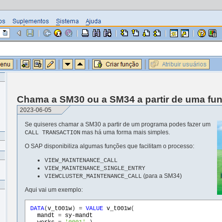
Chama a SM30 ou a SM34 a partir de uma fu
2023-06-05
Se quiseres chamar a SM30 a partir de um programa podes fazer um
mas há uma forma mais simples.
CALL TRANSACTION
O SAP disponibiliza algumas funções que facilitam o processo:
VIEW_MAINTENANCE_CALL
VIEW_MAINTENANCE_SINGLE_ENTRY
(para a SM34)
VIEWCLUSTER_MAINTENANCE_CALL
Aqui vai um exemplo:
DATA
(
v_t001w
) = 
VALUE
v_t001w
mandt
 = 
sy
-
mandt