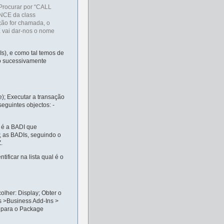
 Procurar por “CALL
NCE da class
ão for chamada, o
 vai dar-nos o nome
s), e como tal temos de
ão sucessivamente
e); Executar a transação
eguintes objectos: -
 é a BADI que
 as BADIs, seguindo o
.
ificar na lista qual é o
olher: Display; Obter o
 >Business Add-Ins >
s para o Package