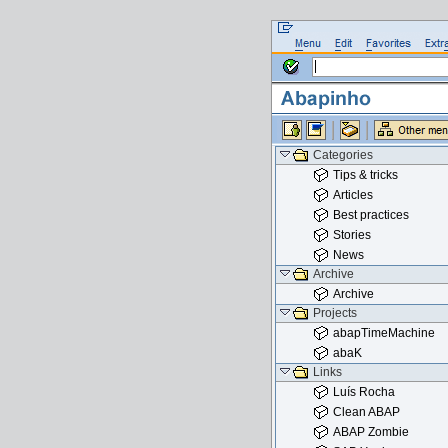
Categories
Tips & tricks
Articles
Best practices
Stories
News
Archive
Archive
Projects
abapTimeMachine
abaK
Links
Luís Rocha
Clean ABAP
ABAP Zombie