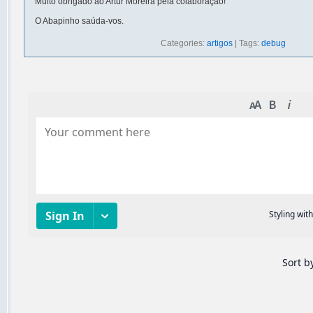
Muito obrigado ao Artur Moreira pela colaboração!
O Abapinho saúda-vos.
Categories:
artigos
| Tags:
debug