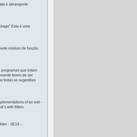
lata e abrangente
ackage” Esta é uma
este módulo de função.
m programas que listam
eniente terem de ser
í todas as sugestões
plementations of an exit -
’s with filters
ilder - SE19 –