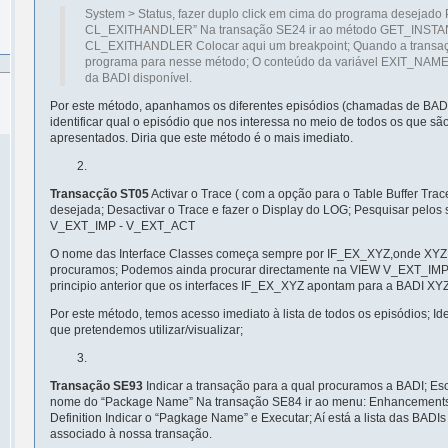
System > Status, fazer duplo click em cima do programa desejado
CL_EXITHANDLER” Na transação SE24 ir ao método GET_INSTA
CL_EXITHANDLER Colocar aqui um breakpoint; Quando a transaç
programa para nesse método; O conteúdo da variável EXIT_NAME
da BADI disponível.
Por este método, apanhamos os diferentes episódios (chamadas de BADI
identificar qual o episódio que nos interessa no meio de todos os que s
apresentados. Diria que este método é o mais imediato.
Transacção ST05
Activar o Trace ( com a opção para o Table Buffer Trac
desejada; Desactivar o Trace e fazer o Display do LOG; Pesquisar pelos s
V_EXT_IMP - V_EXT_ACT
O nome das Interface Classes começa sempre por IF_EX_XYZ,onde XYZ
procuramos; Podemos ainda procurar directamente na VIEW V_EXT_IMP,
principio anterior que os interfaces IF_EX_XYZ apontam para a BADI XYZ
Por este método, temos acesso imediato à lista de todos os episódios; Ident
que pretendemos utilizar/visualizar;
Transação SE93
Indicar a transação para a qual procuramos a BADI; Esc
nome do “Package Name” Na transação SE84 ir ao menu: Enhancements
Definition Indicar o “Pagkage Name” e Executar; Aí está a lista das BADI
associado à nossa transação.