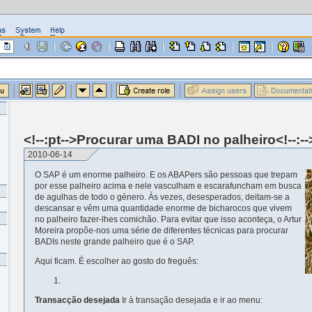
<!--:pt-->Procurar uma BADI no palheiro<!--:--
2010-06-14
O SAP é um enorme palheiro. E os ABAPers são pessoas que trepam
por esse palheiro acima e nele vasculham e escarafuncham em busca
de agulhas de todo o género. Às vezes, desesperados, deitam-se a
descansar e vêm uma quantidade enorme de bicharocos que vivem
no palheiro fazer-lhes comichão. Para evitar que isso aconteça, o Artur
Moreira propõe-nos uma série de diferentes técnicas para procurar
BADIs neste grande palheiro que é o SAP.
Aqui ficam. É escolher ao gosto do freguês:
Transacção desejada
Ir à transação desejada e ir ao menu: