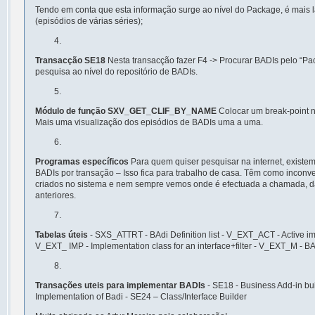
Tendo em conta que esta informação surge ao nível do Package, é mais 
(episódios de várias séries);
Transacção SE18
Nesta transacção fazer F4 -> Procurar BADIs pelo “P
pesquisa ao nível do repositório de BADIs.
Módulo de função SXV_GET_CLIF_BY_NAME
Colocar um break-point n
Mais uma visualização dos episódios de BADIs uma a uma.
Programas específicos
Para quem quiser pesquisar na internet, existe
BADIs por transação – Isso fica para trabalho de casa. Têm como inconv
criados no sistema e nem sempre vemos onde é efectuada a chamada, da
anteriores.
Tabelas úteis
- SXS_ATTRT - BAdi Definition list - V_EXT_ACT - Active im
V_EXT_ IMP - Implementation class for an interface+filter - V_EXT_M - BAdi
Transações uteis para implementar BADIs
- SE18 - Business Add-in bu
Implementation of Badi - SE24 – Class/Interface Builder