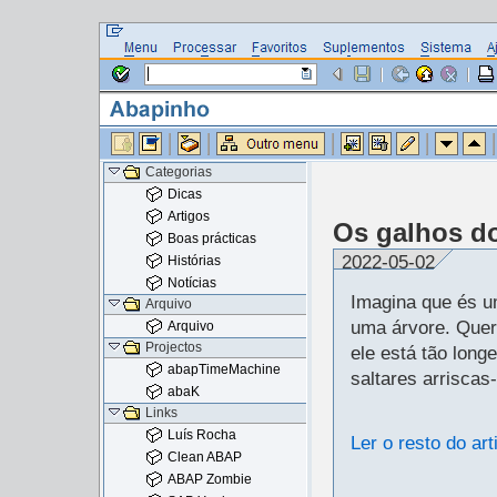
Categorias
Dicas
Artigos
Os galhos do
Boas prácticas
2022-05-02
Histórias
Notícias
Imagina que és 
Arquivo
uma árvore. Quer
Arquivo
Projectos
ele está tão long
abapTimeMachine
saltares arriscas
abaK
Links
Luís Rocha
Ler o resto do art
Clean ABAP
ABAP Zombie