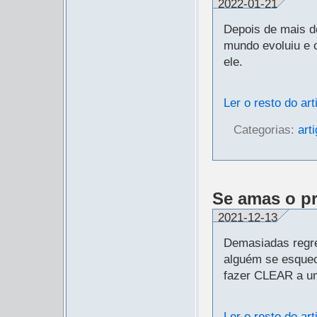
2022-01-21
Depois de mais d
mundo evoluiu e 
ele.
Ler o resto do art
Categorias:
art
Se amas o p
2021-12-13
Demasiadas regr
alguém se esque
fazer CLEAR a um
Ler o resto do art