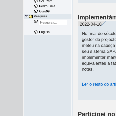
SAP Yard
Pedro Lima
Guru99
Implementám
Pesquisa
2022-04-18
English
No final do sécu
gestor de project
meteu na cabeça 
seu sistema SAP.
implementar man
equivalentes a f
notas.
Ler o resto do art
Participei n