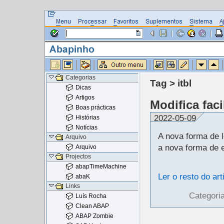
Categorias
Tag > itbl
Dicas
Artigos
Modifica fac
Boas prácticas
2022-05-09
Histórias
Notícias
A nova forma de l
Arquivo
a nova forma de e
Arquivo
Projectos
abapTimeMachine
Ler o resto do art
abaK
Links
Categori
Luís Rocha
Clean ABAP
ABAP Zombie