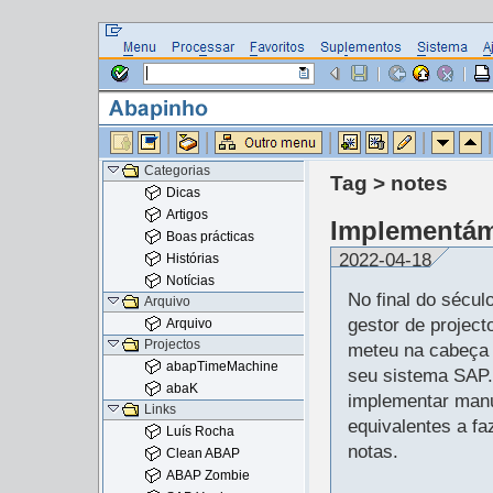
Categorias
Tag > notes
Dicas
Artigos
Implementám
Boas prácticas
2022-04-18
Histórias
Notícias
No final do sécu
Arquivo
gestor de project
Arquivo
Projectos
meteu na cabeça 
abapTimeMachine
seu sistema SAP.
abaK
implementar man
Links
equivalentes a f
Luís Rocha
notas.
Clean ABAP
ABAP Zombie