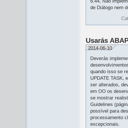
6.44, Não implem
de Diálogo nem d
Ca
Usarás ABAP
2014-06-10
Deverás implemen
desenvolvimento
quando isso se r
UPDATE TASK, ec
ser alterados, de
em OO os desenvo
se mostrar realis
Guidelines (pági
possível para de
processamento cl
excepcionais.