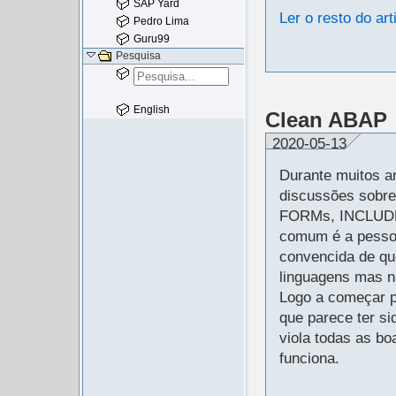
SAP Yard
Ler o resto do art
Pedro Lima
Guru99
Pesquisa
English
Clean ABAP
2020-05-13
Durante muitos a
discussões sobr
FORMs, INCLUDE
comum é a pessoa
convencida de q
linguagens mas n
Logo a começar p
que parece ter si
viola todas as b
funciona.