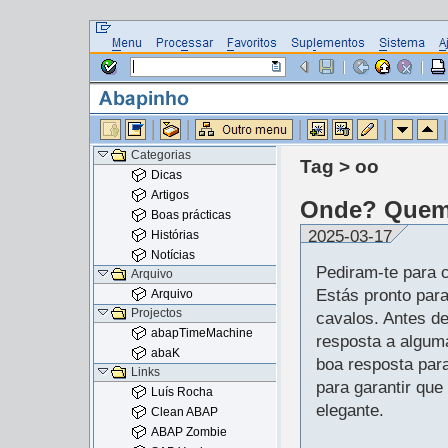
Categorias
Tag > oo
Dicas
Artigos
Onde? Quem
Boas prácticas
2025-03-17
Histórias
Notícias
Pediram-te para c
Arquivo
Estás pronto para
Arquivo
Projectos
cavalos. Antes d
abapTimeMachine
resposta a algum
abaK
boa resposta par
Links
para garantir que 
Luís Rocha
elegante.
Clean ABAP
ABAP Zombie