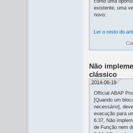
como uma oportun
existente, uma v
novo;
Ler o resto do art
Ca
Não impleme
clássico
2014-06-19
Official ABAP Pr
[Quando um bloco
necessário], dev
execução para um
6.37, Não implem
de Função nem de