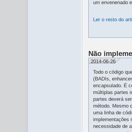
um envenenado e
Ler o resto do art
Não implemen
2014-06-26
Todo o código qu
(BADIs, enhancem
encapsulado. É c
múltiplas partes
partes deverá se
método. Mesmo qu
uma linha de códi
implementações n
necessidade de al