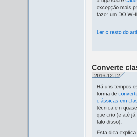
artigo sobre
cade
excepção mais pro
fazer um DO WH
Ler o resto do art
Converte cl
2016-12-12
Há uns tempos es
forma de
convert
clássicas em cla
técnica em quase
que crio (e até j
falo disso).
Esta dica explica